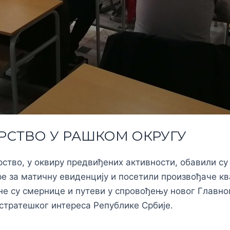
РСТВО У РАШКОМ ОКРУГУ
рство, у оквиру предвиђених активности, обавили с
е за матичну евиденцију и посетили произвођаче кв
 су смернице и путеви у спровођењу новог Главног 
стратешког интереса Републике Србије.