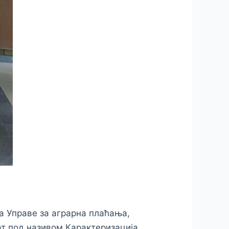
ма Управе за аграрна плаћања,
ат под називом Карактеризација