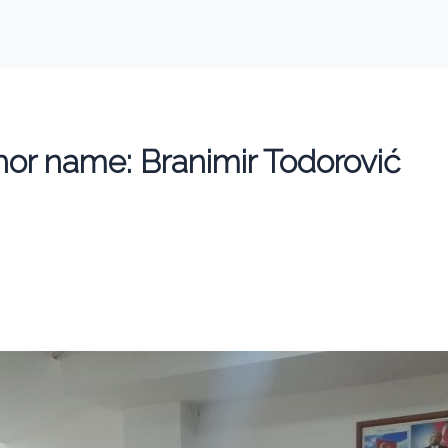
or name: Branimir Todorović