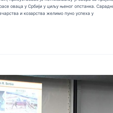
 расе оваца у Србији у циљу њеног опстанка. Сара
вчарства и козарства желимо пуно успеха у