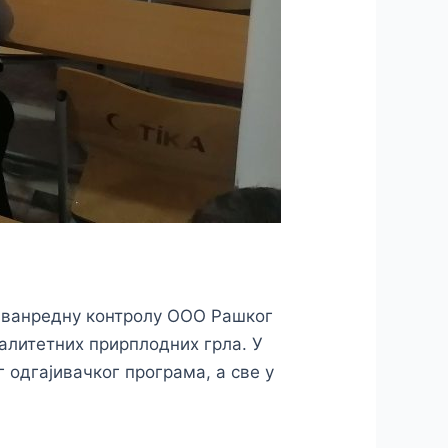
у ванредну контролу ООО Рашког
алитетних прирплодних грла. У
одгајивачког програма, а све у