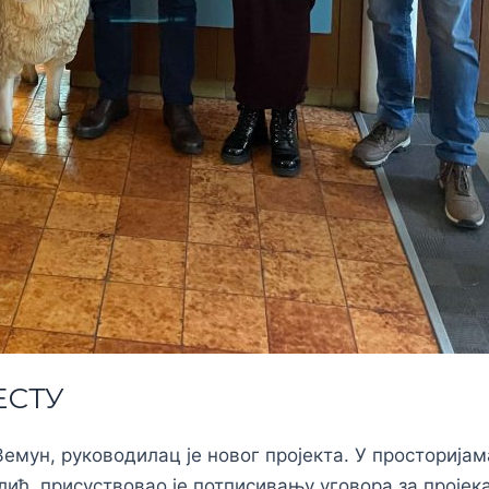
ЕСТУ
Земун, руководилац је новог пројекта. У просторија
ић, присуствовао је потписивању уговора за пројек