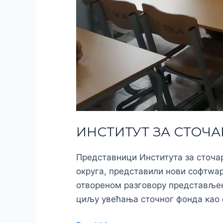
ИНСТИТУТ ЗА СТОЧА
Представници Института за сточа
округа, представили нови софтwар
отвореном разговору представљене
циљу увећања сточног фонда као 