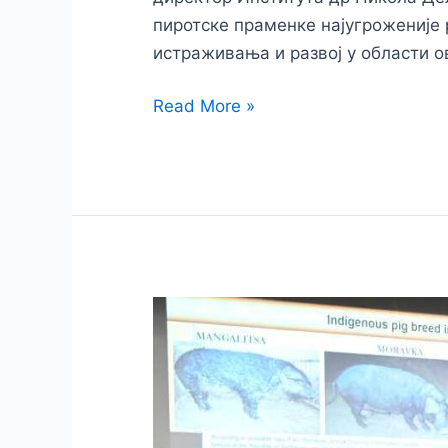
пиротске праменке најугроженије
истраживања и развој у области о
Read More »
21.
међународни
симпозијум
о
исхрани