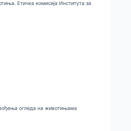
отиња. Етичка комисија Института за
ровођења огледа на животињама