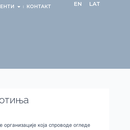
EN
LAT
ЕНТИ
КОНТАКТ
вотиња
ке организације која спроводе огледе