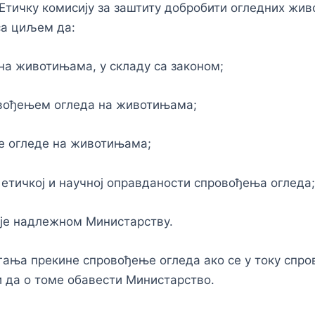
Етичку комисију за заштиту добробити огледних жив
са циљем да:
 на животињама, у складу са законом;
овођењем огледа на животињама;
де огледе на животињама;
етичкој и научној оправданости спровођења огледа;
је надлежном Министарству.
агања прекине спровођење огледа ако се у току сп
 да о томе обавести Министарство.