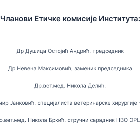
Чланови Етичке комисије Института
Др Душица Остојић Андрић, председник
Др Невена Максимовић, заменик председника
Др.вет.мед. Никола Делић,
мир Јанковић, специјалиста ветеринарске хирургије
р.вет.мед. Никола Бркић, стручни сарадник НВО ОР