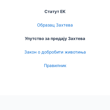
Статут ЕК
Образац Захтева
Упутство за предају Захтева
Закон о добробити животиња
Правилник