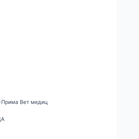
:
 -Прима Вет медиц
ЦА