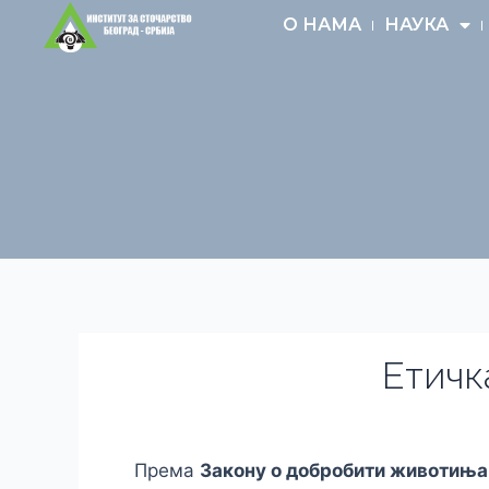
Пређи
О НАМА
НАУКА
на
садржај
Етичк
Према
Закону о добробити животиња