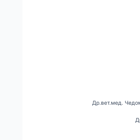
Др.вет.мед. Чедо
Д