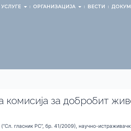
УСЛУГЕ
ОРГАНИЗАЦИЈА
ВЕСТИ
ДОКУМ
а комисија за добробит жи
(“Сл. гласник РС”, бр. 41/2009), научно-истраживач