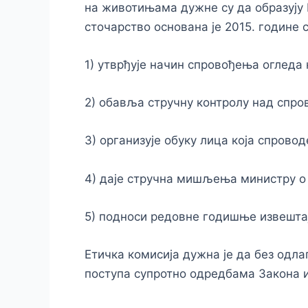
на животињама дужне су да образују 
сточарство основана је 2015. године 
1) утврђује начин спровођења огледа
2) обавља стручну контролу над спр
3) организује обуку лица која спрово
4) даје стручна мишљења министру о 
5) подноси редовне годишње извешта
Етичка комисија дужна је да без одл
поступа супротно одредбама Закона и