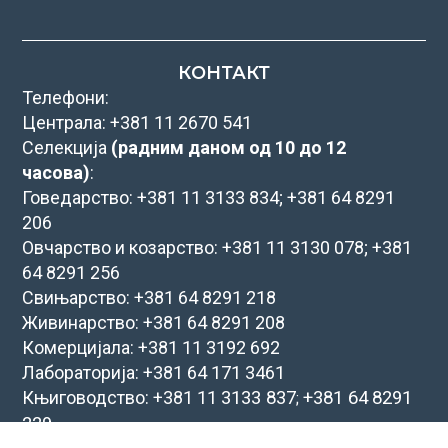
КОНТАКТ
Телефони:
Централа: +381 11 2670 541
Селекција
(радним даном од 10 до 12
часова)
:
Говедарство: +381 11 3133 834; +381 64 8291
206
Овчарство и козарство: +381 11 3130 078; +381
64 8291 256
Свињарство: +381 64 8291 218
Живинарство: +381 64 8291 208
Комерцијала: +381 11 3192 692
Лабораторија: +381 64 171 3461
Књиговодство: +381 11
3133 837
+381 64
8291
;
229