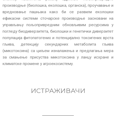
производње (биолошка, еколошка, органска), проучавање и
вредновање пашњака како би се развили еколошки
ефикасни системи сточарске производње засновани на
управљању пољопривредним обновљивим ресурсима у
погледу биодиверзитета, биолошки и генетички диверзитет
популација фитопатогених и потенцијално токсигених врста
гљива, детекцију секундарних метаболита гљива
(микотоксина) са циљем изналажења и предлагања мера
за смањење присуства микотоксина у ланцу исхране и
климатске промене у агроекосистему.
ИСТРАЖИВАЧИ