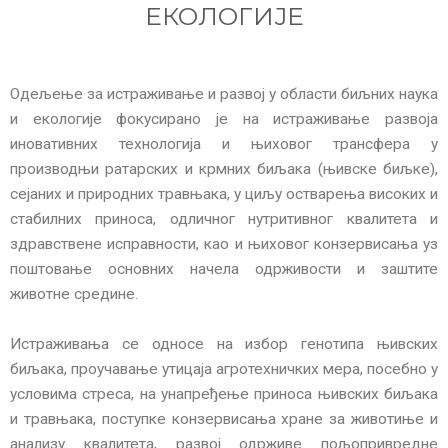
ЕКОЛОГИЈЕ
Одељење за истраживање и развој у области биљних наука
и екологије фокусирано је на истраживање развоја
иновативних технологија и њиховог трансфера у
производњи ратарских и крмних биљака (њивске биљке),
сејаних и природних травњака, у циљу остварења високих и
стабилних приноса, одличног нутритивног квалитета и
здравствене исправности, као и њиховог конзервисања уз
поштовање основних начела одрживости и заштите
животне средине.
Истраживања се односе на избор генотипа њивских
биљака, проучавање утицаја агротехничких мера, посебно у
условима стреса, на унапређење приноса њивских биљака
и травњака, поступке конзервисања хране за животиње и
анализу квалитета, развој одрживе пољопривредне