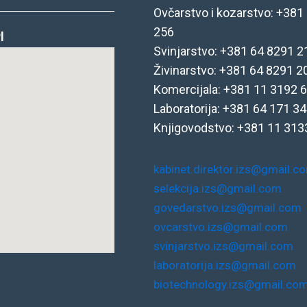
Ovčarstvo i kozarstvo: +381
256
I
Svinjarstvo: +381 64 8291 2
Živinarstvo: +381 64 8291 2
Komercijala: +381 11 3192 
Laboratorija: +381 64 171 3
Knjigovodstvo: +381 11
313
kabinet.direktor.izs@gmail.c
selekcija.izs@gmail.com
govedarstvo.izs@gmail.com
ovcarstvo.izs@gmail.com
svinjarstvo.izs@gmail.com
laboratorija.izs@gmail.com
biotechnology.izs@gmail.co