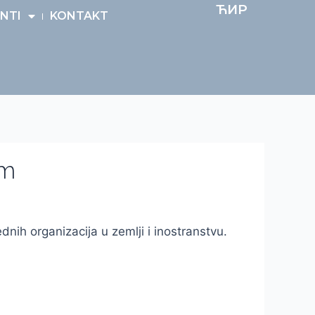
ЋИР
NTI
KONTAKT
om
nih organizacija u zemlji i inostranstvu.