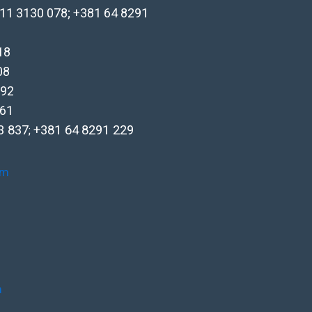
 11 3130 078; +381 64 8291
18
08
692
461
3 837
+381 64
8291 229
;
om
m