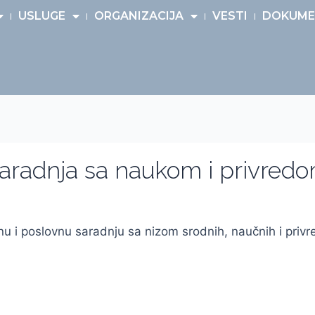
USLUGE
ORGANIZACIJA
VESTI
DOKUME
aradnja sa naukom i privred
u i poslovnu saradnju sa nizom srodnih, naučnih i privred