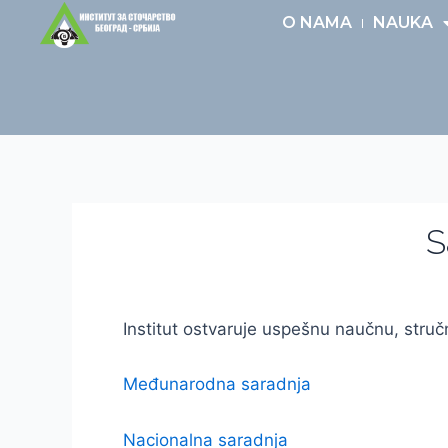
Pređi
O NAMA
NAUKA
na
sadržaj
S
Institut ostvaruje uspešnu naučnu, stručn
Međunarodna saradnja
Nacionalna saradnja